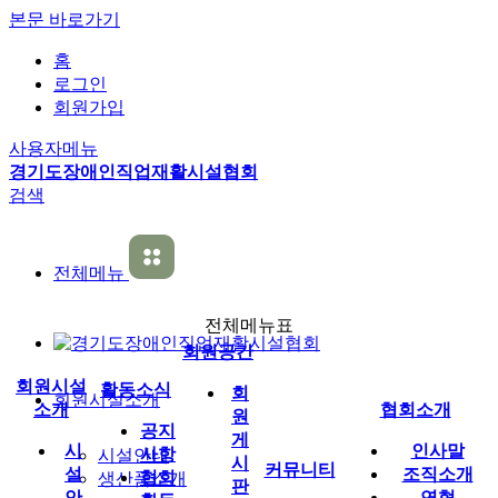
본문 바로가기
홈
로그인
회원가입
사용자메뉴
경기도장애인직업재활시설협회
검색
전체메뉴
전체메뉴표
회원공간
회원시설
활동소식
회
회원시설소개
소개
협회소개
원
공지
게
시
인사말
사항
시설안내
시
커뮤니티
설
조직소개
협회
생산품소개
판
안
연혁