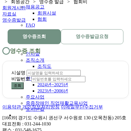
> 회원공간 > 영수증 발급 > 협회비
채용공고
회원게시판
회원시설
자료실
협회
영수증발급
FAQ
영수증조회
영수증발급요청
협회소개
영수증 조회
인사말
조직소개
조직도
미션/비전
시설명
연혁
비밀번호
2024년~2025년
조회
2023년~2006년
주요사업
중증장애인 직업재활교육사업
이용약관
개인정보처리방침
이메일무단수집거부
오시는길
[16639] 경기도 수원시 권선구 서수원로 130 (오목천동) 205호
대표전화 : 031-244-1030
팩스 : 031-548-1675