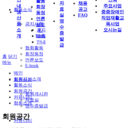
활동
자
채용
내
주요사업
회장
료
공고
활동소식
생
중증장애인
동정
실
FAQ
산
직업재활교
언론
영
품
공지사항
육사업
보도
수
소
공지
오시는길
E-
증
book
개
모집
발
안내
급
협회활동
회장동정
홈
닫기
언론보도
메뉴
E-book
메인
회원시설소개
회원공간
활동소식
회원공간
회원게시판
커뮤니티
자료실
협회소개
영수증발급
회원공간
커뮤니티