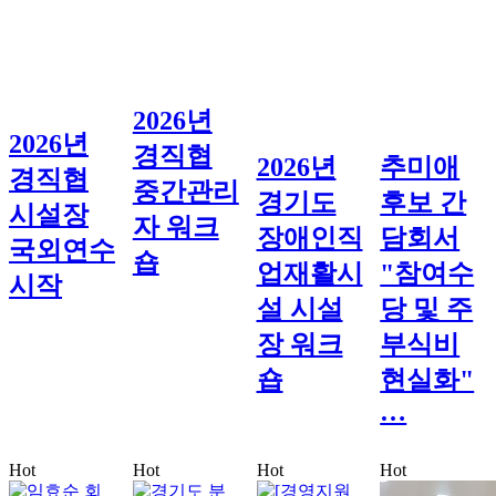
2026년
2026년
경직협
2026년
추미애
경직협
중간관리
경기도
후보 간
시설장
자 워크
장애인직
담회서
국외연수
숍
업재활시
"참여수
시작
설 시설
당 및 주
장 워크
부식비
숍
현실화"
…
Hot
Hot
Hot
Hot