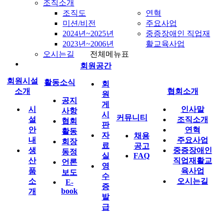
조직소개
조직도
연혁
미션/비전
주요사업
2024년~2025년
중증장애인 직업재
2023년~2006년
활교육사업
오시는길
전체메뉴표
회원공간
회원시설
활동소식
회
소개
협회소개
원
공지
게
시
인사말
사항
시
커뮤니티
설
조직소개
협회
판
안
연혁
활동
자
채용
내
주요사업
회장
료
공고
생
중증장애인
동정
실
FAQ
산
직업재활교
언론
영
품
육사업
보도
수
소
오시는길
E-
증
book
개
발
급