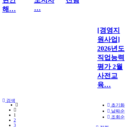
…
해…
[경영지
원사업]
2026년도
직업능력
평가 2월
사전교
육…
검색
초기화
날짜순
1
조회순
2
3