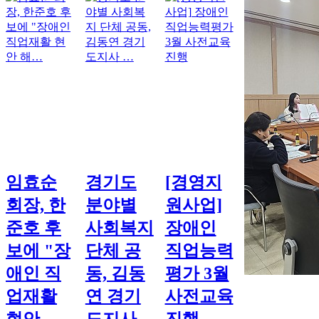
임효순
경기도
[경영지
회장, 한
분야별
원사업]
준호 후
사회복지
장애인
보에 "장
단체 공
직업능력
애인 직
동, 김동
평가 3월
업재활
연 경기
사전교육
현안
도지사
진행