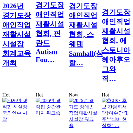
경기도장
2026년
경기도장
경기도장
애인직업
경기도장
애인직업
애인직업
재활시설
애인직업
재활시설
재활시설
협회, 핀
재활시설
협회, 스
협회, 에
란드
시설장
웨덴
스토니아
Autism
회계교육
Samhall(삼
Fou…
헤아후오
개최
할…
그와
직…
Hot
Hot
Now
Hot