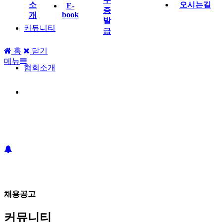
소
오시는길
E-
증
book
개
발
커뮤니티
급
홈
닫기
메뉴
협회소개
채용공고
커뮤니티