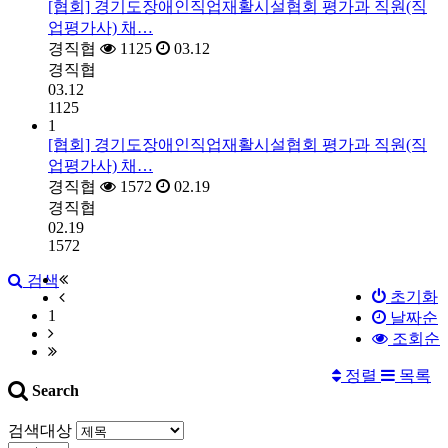
[협회] 경기도장애인직업재활시설협회 평가과 직원(직
업평가사) 채…
경직협
1125
03.12
경직협
03.12
1125
1
[협회] 경기도장애인직업재활시설협회 평가과 직원(직
업평가사) 채…
경직협
1572
02.19
경직협
02.19
1572
검색
초기화
1
날짜순
조회순
정렬
목록
Search
검색대상