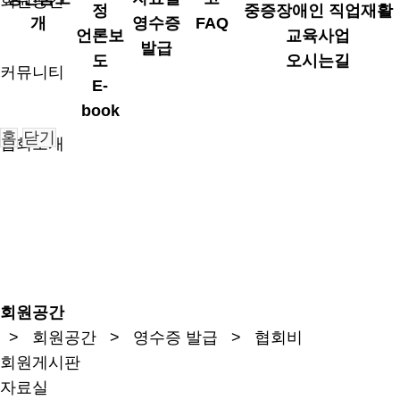
회원공간
정
중증장애인 직업재활
개
영수증
FAQ
언론보
교육사업
발급
도
오시는길
커뮤니티
E-
book
홈
닫기
협회소개
회원공간
> 회원공간 > 영수증 발급 > 협회비
회원게시판
자료실