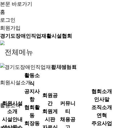
본문 바로가기
홈
로그인
회원가입
경기도장애인직업재활시설협회
전체메뉴표
활동소
회원시설소개
식
공지사
협회소개
회원공
항
인사말
회원시설
간
커뮤니
활동소식
협회활
조직소개
소개
회원게
티
동
연혁
시설안내
시판
채용공
회장동
주요사업
생산품소
자료실
고