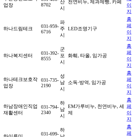
산
천연비누, 제과제빵, 카페
8702
업장
이
시
지
홈
파
페
031-959-
하나드림테크
주
LED조명기구
6716
이
시
지
홈
군
페
031-392-
하나복지센터
포
화훼, 타올, 임가공
8555
이
시
지
홈
성
하나테크보호작
페
031-735-
남
소독·방역, 임가공
2190
업장
이
시
지
홈
하
하남장애인직업
EM가루비누, 천연비누, 세
페
031-794-
남
2340
재활센터
제
이
시
지
홈
하
페
031-699-
하이루미
남
-