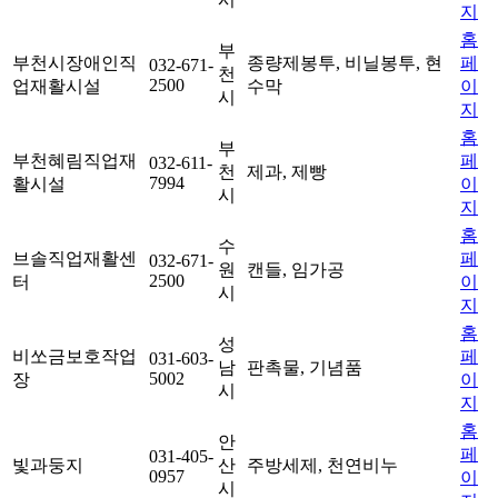
지
홈
부
부천시장애인직
종량제봉투, 비닐봉투, 현
페
032-671-
천
2500
업재활시설
수막
이
시
지
홈
부
부천혜림직업재
페
032-611-
천
제과, 제빵
7994
활시설
이
시
지
홈
수
브솔직업재활센
페
032-671-
원
캔들, 임가공
2500
터
이
시
지
홈
성
비쏘금보호작업
페
031-603-
남
판촉물, 기념품
5002
장
이
시
지
홈
안
페
031-405-
빛과둥지
산
주방세제, 천연비누
0957
이
시