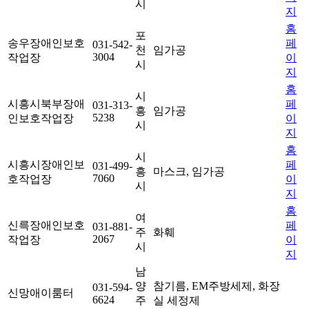
시
지
홈
포
송우장애인보호
페
031-542-
천
임가공
3004
작업장
이
시
지
홈
시
시흥시북부장애
페
031-313-
흥
임가공
5238
인보호작업장
이
시
지
홈
시
시흥시장애인보
페
031-499-
흥
마스크, 임가공
7060
호작업장
이
시
지
홈
여
신륵장애인보호
페
031-881-
주
화훼
2067
작업장
이
시
지
남
양
참기름, EM주방세제, 화장
031-594-
신망애이룸터
6624
주
실 세정제