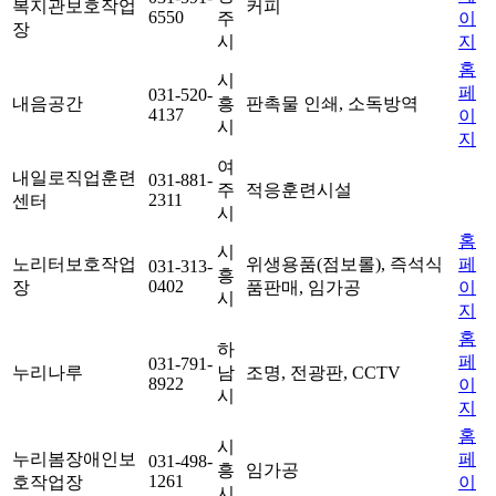
복지관보호작업
커피
6550
주
이
장
시
지
홈
시
페
031-520-
내음공간
흥
판촉물 인쇄, 소독방역
4137
이
시
지
여
내일로직업훈련
031-881-
주
적응훈련시설
2311
센터
시
홈
시
노리터보호작업
위생용품(점보롤), 즉석식
페
031-313-
흥
0402
장
품판매, 임가공
이
시
지
홈
하
페
031-791-
누리나루
남
조명, 전광판, CCTV
8922
이
시
지
홈
시
누리봄장애인보
페
031-498-
흥
임가공
1261
호작업장
이
시