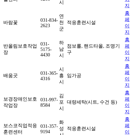
시
지
홈
연
페
031-834-
바람꽃
천
적응훈련시설
2623
이
군
지
홈
하
031-
반올림보호작업
점보롤, 핸드타올, 조명기
페
남
5175-
장
구
이
4430
시
지
홈
시
페
031-365-
배움곳
흥
임가공
4316
이
시
지
홈
김
보경장애인보호
페
031-997-
포
대량세탁(시트, 수건 등)
8584
작업장
이
시
지
홈
화
보스코직업적응
페
031-357-
성
적응훈련시설
9194
훈련센터
이
시