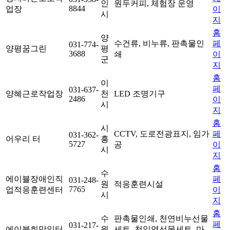
인
원두커피, 체험장 운영
8844
업장
이
시
지
홈
양
수건류, 비누류, 판촉물인
페
031-774-
양평꿈그린
평
3688
쇄
이
군
지
홈
이
페
031-637-
양혜근로작업장
천
LED 조명기구
2486
이
시
지
홈
시
CCTV, 도로전광표지, 임가
페
031-362-
어우리 터
흥
5727
공
이
시
지
홈
수
에이블장애인직
페
031-248-
원
적응훈련시설
7765
업적응훈련센터
이
시
지
홈
수
판촉물인쇄, 천연비누선물
페
031-217-
에이블희망일터
원
세트, 천일염선물세트, 마