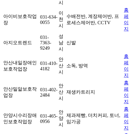
시
홈
이
아이비보호작업
수배전반, 계장제어반, 프
페
031-634-
천
0055
장
로세스제어반, CCTV
이
시
지
성
031-
아지오트렌드
7363-
남
신발
9249
시
홈
안
안산내일장애인
페
031-410-
산
소독, 방역
4182
보호작업장
이
시
지
홈
안
안산밀알보호작
페
031-402-
산
재생카트리지
2484
업장
이
시
지
홈
안
안양시수리장애
제과제빵, 더치커피, 토너,
페
031-465-
양
0956
인보호작업장
임가공
이
시
지