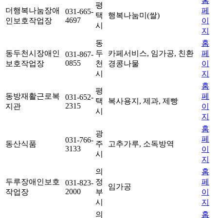
홈
평
더행복나눔장애
페
031-665-
택
행복나눔미(쌀)
4697
인보호작업장
이
시
지
동
홈
동두천시장애인
두
카페서비스, 임가공, 친환
페
031-867-
0855
보호작업장
천
경콩나물
이
시
지
홈
평
동방재활근로복
페
031-652-
택
복사용지, 제과, 제빵
2315
지관
이
시
지
홈
광
페
031-766-
동산식품
주
고추가루, 소독방역
3133
이
시
지
의
홈
두루장애인보호
정
페
031-823-
임가공
2000
작업장
부
이
시
지
의
홈