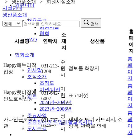
> 생산품소개 > 회원시설소개
커뮤니티
시설안내
생산품소개
채용공고
검색
회원시설
홈
협회
소
페
FAQ
시설명
연락처
재
생산품
이
지
지
협회소개
홈
수
Happy해누리작
페
031-213-
원
점보롤 화장지
인사말
1208
업장
이
시
조직소개
지
조직도
홈
이
미션/비전
Happy햇비장애
페
031-642-
천
표고버섯
연혁
6007
인보호작업장
이
시
2024년~2025년
지
2023년~2006년
홈
주요사업
성
가나안근로복지
재제조 토너 카트리지, 쇼
페
031-707-
중증장애인 직업재활교육사업
남
0546~7
관
핑백, 판촉물 인쇄
이
오시는길
시
지