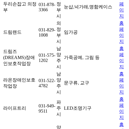
두리손잡고 의정
정
페
031-878-
눈삽,넉가래,명함케이스
3366
부
부
이
시
지
의
홈
정
페
031-829-
드림랜드
임가공
1008
부
이
시
지
남
홈
드림즈
양
페
031-575-
(DREAMS)장애
가죽공예, 그림 등
1202
주
이
인보호작업장
시
지
남
홈
라온장애인보호
양
페
031-522-
문구류, 교구
4782
작업장
주
이
시
지
홈
파
페
031-949-
라이프트리
주
LED조명기구
9511
이
시
지
홈
양