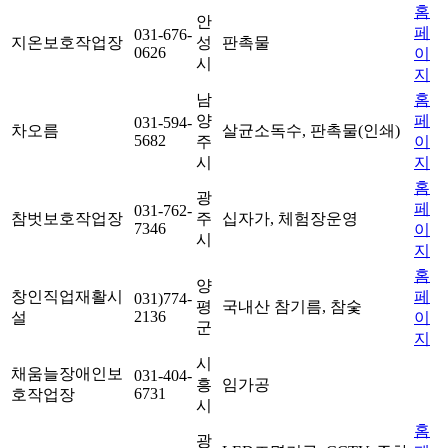
홈
안
페
031-676-
지온보호작업장
성
판촉물
0626
이
시
지
남
홈
양
페
031-594-
차오름
살균소독수, 판촉물(인쇄)
5682
주
이
시
지
홈
광
페
031-762-
참벗보호작업장
주
십자가, 체험장운영
7346
이
시
지
홈
양
창인직업재활시
페
031)774-
평
국내산 참기름, 참숯
2136
설
이
군
지
시
채움늘장애인보
031-404-
흥
임가공
6731
호작업장
시
홈
광