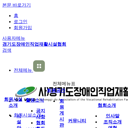
본문 바로가기
홈
로그인
회원가입
사용자메뉴
경기도장애인직업재활시설협회
검색
전체메뉴
전체메뉴표
회원공간
회원시설
활동소식
회
소개
협회소개
원
공지
게
회원시설소개
시
인사말
사항
시
커뮤니티
설
조직소개
협회
판
안
연혁