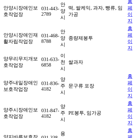
홈
안
안양시장애인보
떡, 쌀케익, 과자, 빵류, 임
페
031-443-
양
2789
호작업장
가공
이
시
지
홈
안
안양시장애인재
페
031-468-
양
종량제봉투
8788
활자립작업장
이
시
지
이
양무리무지개보
031-633-
천
쌀과자
6858
호작업장
시
홈
양
양주내일장애인
페
031-836-
주
문구류 포장
4182
보호작업장
이
시
지
홈
양
양주시장애인보
페
031-847-
주
PE봉투, 임가공
4182
호작업장
이
시
지
홈
용
양지바른보호작
페
031-338-