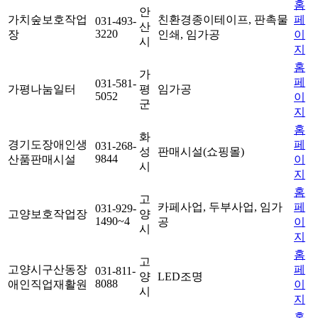
홈
안
가치숲보호작업
친환경종이테이프, 판촉물
페
031-493-
산
3220
장
인쇄, 임가공
이
시
지
홈
가
페
031-581-
가평나눔일터
평
임가공
5052
이
군
지
홈
화
경기도장애인생
페
031-268-
성
판매시설(쇼핑몰)
9844
산품판매시설
이
시
지
홈
고
카페사업, 두부사업, 임가
페
031-929-
고양보호작업장
양
1490~4
공
이
시
지
홈
고
고양시구산동장
페
031-811-
양
LED조명
8088
애인직업재활원
이
시
지
홈