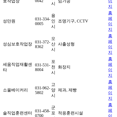
0042
호작업장
임가공
이
시
지
홈
용
페
031-334-
성만원
인
조명기구, CCTV
0005
이
시
지
홈
오
페
031-372-
성심보호작업장
산
사출성형
8362
이
시
지
홈
포
세움직업재활센
페
031-531-
천
화장지
8004
타
이
시
지
홈
고
페
031-962-
소울베이커리
양
제과, 제빵
5802
이
시
지
홈
군
페
031-458-
솔직업훈련센터
포
적응훈련시설
0700
이