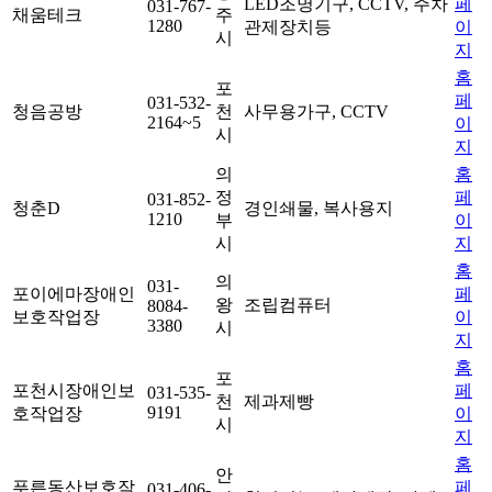
LED조명기구, CCTV, 주차
페
031-767-
채움테크
주
1280
관제장치등
이
시
지
홈
포
페
031-532-
청음공방
천
사무용가구, CCTV
2164~5
이
시
지
의
홈
정
페
031-852-
청춘D
경인쇄물, 복사용지
1210
부
이
시
지
홈
의
031-
포이에마장애인
페
왕
조립컴퓨터
8084-
보호작업장
이
3380
시
지
홈
포
포천시장애인보
페
031-535-
천
제과제빵
9191
호작업장
이
시
지
홈
안
푸른동산보호작
페
031-406-