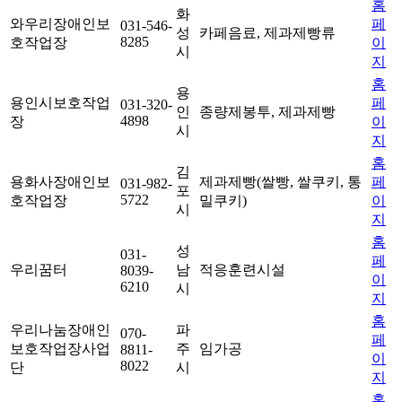
홈
화
와우리장애인보
페
031-546-
성
카페음료, 제과제빵류
8285
호작업장
이
시
지
홈
용
용인시보호작업
페
031-320-
인
종량제봉투, 제과제빵
4898
장
이
시
지
홈
김
용화사장애인보
제과제빵(쌀빵, 쌀쿠키, 통
페
031-982-
포
5722
호작업장
밀쿠키)
이
시
지
홈
성
031-
페
우리꿈터
남
적응훈련시설
8039-
이
6210
시
지
홈
우리나눔장애인
파
070-
페
보호작업장사업
주
임가공
8811-
이
8022
단
시
지
홈