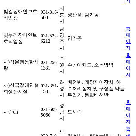
지
시
빛길장애인보호
031-316-
흥
생산품, 임가공
5001
작업장
시
남
홈
빛누리장애인보
양
페
031-522-
임가공
6212
호작업장
주
이
시
지
홈
수
사)작은행동한사
페
031-256-
원
수공예카드, 소독방역
1331
랑
이
시
지
화
배전반, 계장제어장치, 하
사)한국장애인협
031-351-
성
수처리장치 및 구성품 약품
1581
회생산시설
시
투입기, 통합배선반
홈
성
페
031-609-
사랑on
남
도시락
5060
이
시
지
홈
부
천연비누, 천연물비누, 판
페