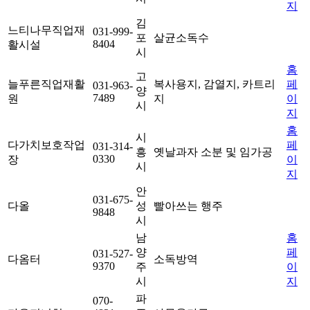
지
김
느티나무직업재
031-999-
포
살균소독수
8404
활시설
시
홈
고
늘푸른직업재활
복사용지, 감열지, 카트리
페
031-963-
양
7489
원
지
이
시
지
홈
시
다가치보호작업
페
031-314-
흥
옛날과자 소분 및 임가공
0330
장
이
시
지
안
031-675-
다올
성
빨아쓰는 행주
9848
시
남
홈
양
페
031-527-
다옴터
소독방역
9370
주
이
시
지
파
070-