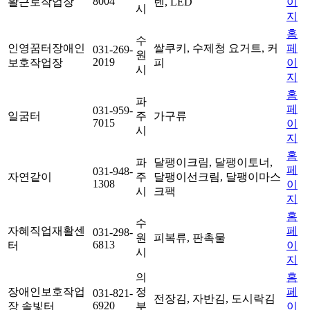
8004
활근로작업장
렌, LED
이
시
지
홈
수
인영꿈터장애인
쌀쿠키, 수제청 요거트, 커
페
031-269-
원
2019
보호작업장
피
이
시
지
홈
파
페
031-959-
일굼터
주
가구류
7015
이
시
지
홈
파
달팽이크림, 달팽이토너,
페
031-948-
자연같이
주
달팽이선크림, 달팽이마스
1308
이
시
크팩
지
홈
수
자혜직업재활센
페
031-298-
원
피복류, 판촉물
6813
터
이
시
지
의
홈
장애인보호작업
정
페
031-821-
전장김, 자반김, 도시락김
6920
장 솔빛터
부
이