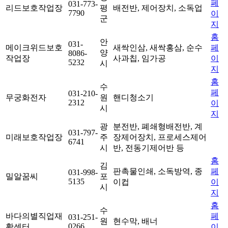
페
031-773-
리드보호작업장
평
배전반, 제어장치, 소독업
7790
이
군
지
홈
안
031-
메이크위드보호
새싹인삼, 새싹홍삼, 순수
페
양
8086-
작업장
사과칩, 임가공
이
5232
시
지
홈
수
페
031-210-
무궁화전자
원
핸디청소기
2312
이
시
지
광
분전반, 폐쇄형배전반, 계
031-797-
미래보호작업장
주
장제어장치, 프로세스제어
6741
시
반, 전동기제어반 등
홈
김
판촉물인쇄, 소독방역, 종
페
031-998-
밀알꿈씨
포
5135
이컵
이
시
지
홈
수
바다의별직업재
페
031-251-
원
현수막, 배너
0266
활센터
이