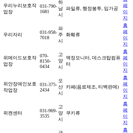
하
우리누리보호작
페
031-790-
남
파일류, 행정봉투, 임가공
1681
업장
이
시
지
홈
파
페
031-958-
우리자리
주
화훼류
7018
이
시
지
홈
고
070-
위메이드보호작
액정모니터, 데스크탑컴퓨
페
양
8150-
업장
터
이
0434
시
지
홈
오
위안장애인보호
페
031-375-
산
카페(음료제조, 티백판매)
2434
작업장
이
시
지
홈
고
페
031-969-
위캔센터
양
쿠키류
3535
이
시
지
홈
군