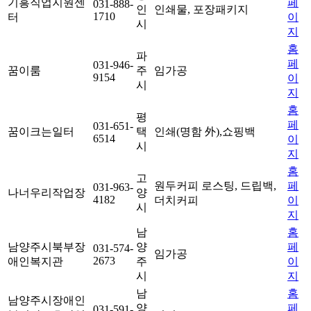
기흥직업지원센
페
031-888-
인
인쇄물, 포장패키지
1710
터
이
시
지
홈
파
페
031-946-
꿈이룸
주
임가공
9154
이
시
지
홈
평
페
031-651-
꿈이크는일터
택
인쇄(명함 外),쇼핑백
6514
이
시
지
홈
고
원두커피 로스팅, 드립백,
페
031-963-
나너우리작업장
양
4182
더치커피
이
시
지
남
홈
남양주시북부장
양
페
031-574-
임가공
2673
애인복지관
주
이
시
지
남
홈
남양주시장애인
양
페
031-591-