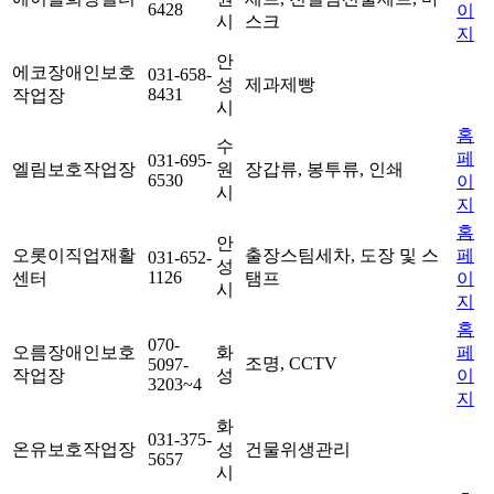
6428
이
시
스크
지
안
에코장애인보호
031-658-
성
제과제빵
8431
작업장
시
홈
수
페
031-695-
엘림보호작업장
원
장갑류, 봉투류, 인쇄
6530
이
시
지
홈
안
오롯이직업재활
출장스팀세차, 도장 및 스
페
031-652-
성
1126
센터
탬프
이
시
지
홈
070-
오름장애인보호
화
페
조명, CCTV
5097-
작업장
성
이
3203~4
지
화
031-375-
온유보호작업장
성
건물위생관리
5657
시