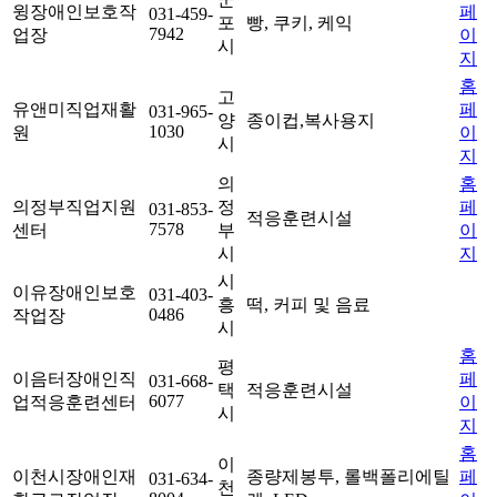
윙장애인보호작
페
031-459-
포
빵, 쿠키, 케익
7942
업장
이
시
지
홈
고
유앤미직업재활
페
031-965-
양
종이컵,복사용지
1030
원
이
시
지
의
홈
의정부직업지원
정
페
031-853-
적응훈련시설
7578
센터
부
이
시
지
시
이유장애인보호
031-403-
흥
떡, 커피 및 음료
0486
작업장
시
홈
평
이음터장애인직
페
031-668-
택
적응훈련시설
6077
업적응훈련센터
이
시
지
홈
이
이천시장애인재
종량제봉투, 롤백폴리에틸
페
031-634-
천