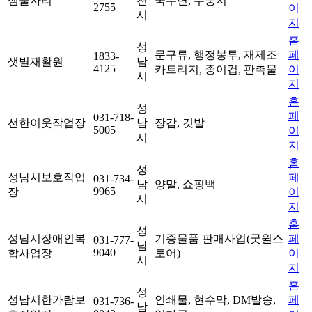
샘물자리
천
국수면, 누룽지
2755
이
시
지
홈
성
문구류, 행정봉투, 재제조
페
1833-
샛별재활원
남
4125
카트리지, 종이컵, 판촉물
이
시
지
홈
성
페
031-718-
선한이웃작업장
남
장갑, 깃발
5005
이
시
지
홈
성
성남시보호작업
페
031-734-
남
양말, 쇼핑백
9965
장
이
시
지
홈
성
성남시장애인복
기증물품 판매사업(굿윌스
페
031-777-
남
9040
합사업장
토어)
이
시
지
홈
성
성남시한가람보
인쇄물, 현수막, DM발송,
페
031-736-
남