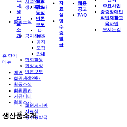
활동
시설안내
자
채용
내
주요사업
회장
생산품소개
료
공고
생
중증장애인
동정
실
FAQ
산
직업재활교
언론
영
활동소식
품
육사업
보도
수
소
오시는길
E-
증
book
개
공지사항
발
공지
급
모집
안내
홈
닫기
협회활동
메뉴
회장동정
언론보도
메인
E-book
회원시설소개
활동소식
회원공간
회원공간
커뮤니티
협회소개
회원게시판
자료실
생산품소개
영수증발급