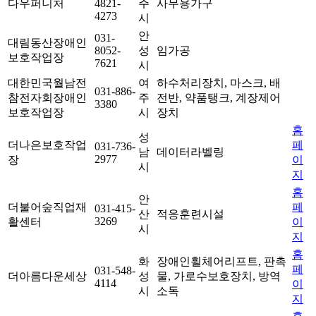
다우퍼니처
4821-
주
사무용가구
4273
시
안
031-
대림동산장애인
8052-
성
임가공
보호작업장
7621
시
대한민국월남전
여
하수처리장치, 마스크, 배
031-886-
참전자회장애인
주
전반, 약품탱크, 계장제어
3380
보호작업장
시
장치
홈
성
더나은보호작업
페
031-736-
남
데이터라벨링
2977
장
이
시
지
홈
안
더불어숲직업재
페
031-415-
산
적응훈련시설
3269
활센터
이
시
지
홈
화
장애인휠체어리프트, 판촉
페
031-548-
더아름다운세상
성
물, 가로수보호장치, 방역
4114
이
시
소독
지