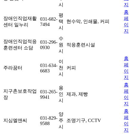
시
지
홈
평
장애인직업재활
페
031-682-
택
현수막, 인쇄물, 커피
7494
센터 일누리
이
시
지
수
장애인직업적응
031-296-
원
적응훈련시설
0930
훈련센터 소담
시
홈
이
페
031-634-
주라꿈터
천
커피
6683
이
시
지
홈
용
지구촌보호작업
페
031-265-
인
제과, 제빵
9941
장
이
시
지
홈
양
페
031-829-
지심엘앤씨
주
조명기구, CCTV
9588
이
시
지