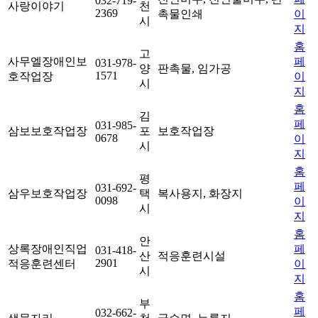
032-719-
사랑이야기
천
2369
촉물인쇄
이
시
지
홈
고
사무엘장애인보
페
031-978-
양
판촉물, 임가공
1571
호작업장
이
시
지
홈
김
페
031-985-
삼보보호작업장
포
보호작업장
0678
이
시
지
홈
평
페
031-692-
삼우보호작업장
택
복사용지, 화장지
0098
이
시
지
홈
안
상록장애인직업
페
031-418-
산
적응훈련시설
2901
적응훈련센터
이
시
지
홈
부
페
032-662-