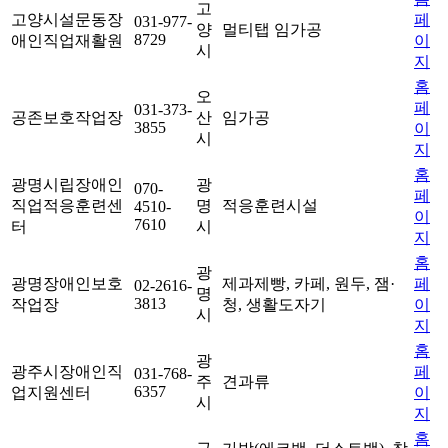
고
고양시설문동장
페
031-977-
양
멀티탭 임가공
8729
애인직업재활원
이
시
지
홈
오
페
031-373-
공존보호작업장
산
임가공
3855
이
시
지
홈
광명시립장애인
광
070-
페
직업적응훈련센
명
적응훈련시설
4510-
이
7610
터
시
지
홈
광
광명장애인보호
제과제빵, 카페, 원두, 잼·
페
02-2616-
명
3813
작업장
청, 생활도자기
이
시
지
홈
광
광주시장애인직
페
031-768-
주
견과류
6357
업지원센터
이
시
지
홈