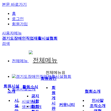
본문 바로가기
홈
로그인
회원가입
사용자메뉴
경기도장애인직업재활시설협회
검색
전체메뉴
전체메뉴표
회원공간
회원시설
활동소식
회
회원시설소개
소개
협회소개
원
공지
게
시
인사말
사항
시설안내
시
커뮤니티
설
조직소개
협회
생산품소개
판
안
연혁