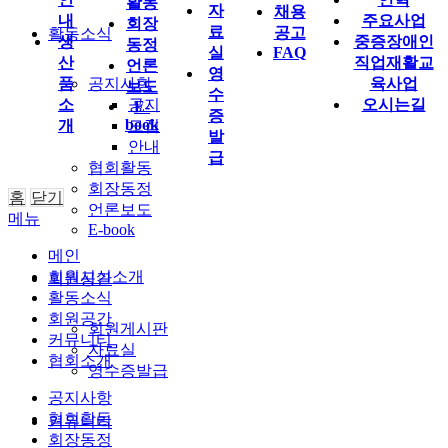
활동
자
채용
내
주요사업
회장
료
공고
활동소식
생
중증장애인
동정
실
FAQ
산
직업재활교
언론
영
품
공지사항
육사업
보도
수
소
공지
오시는길
E-
증
book
개
모집
발
안내
급
협회활동
회장동정
홈
닫기
언론보도
메뉴
E-book
메인
회원시설소개
회원공간
활동소식
회원공간
회원게시판
커뮤니티
자료실
협회소개
영수증발급
공지사항
협회활동
커뮤니티
회장동정