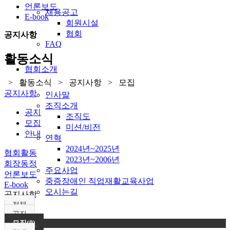
언론보도
채용공고
E-book
회원시설
협회
공지사항
FAQ
활동소식
협회소개
> 활동소식 > 공지사항 > 모집
공지사항
인사말
조직소개
공지
조직도
모집
미션/비전
안내
연혁
2024년~2025년
협회활동
2023년~2006년
회장동정
주요사업
언론보도
중증장애인 직업재활교육사업
E-book
오시는길
공지사항
전체
공지
모집(0)